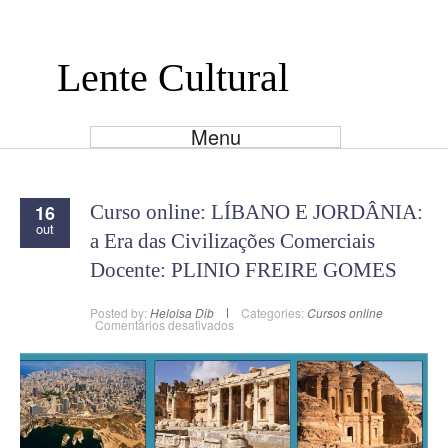
Lente Cultural
Menu
16
Curso online: LÍBANO E JORDÂNIA:
out
a Era das Civilizações Comerciais
Docente: PLINIO FREIRE GOMES
Posted by:
Heloisa Dib
Categories:
Cursos online
em
Comentários desativados
Curso
online:
LÍBANO
E
JORDÂNIA:
a
Era
das
Civilizações
Comerciais