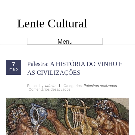
Lente Cultural
Menu
7
Palestra: A HISTÓRIA DO VINHO E
maio
AS CIVILIZAÇÕES
Posted by:
admin
Categories:
Palestras realizadas
em
Comentários desativados
Palestra:
A
HISTÓRIA
DO
VINHO
E
AS
CIVILIZAÇÕES