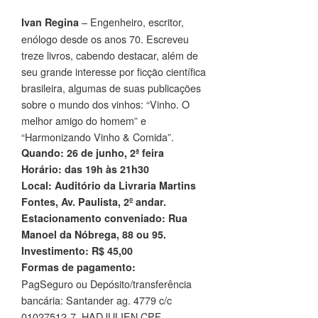
– Engenheiro, escritor,
Ivan Regina
enólogo desde os anos 70. Escreveu
treze livros, cabendo destacar, além de
seu grande interesse por ficção científica
brasileira, algumas de suas publicações
sobre o mundo dos vinhos: “Vinho. O
melhor amigo do homem” e
“Harmonizando Vinho & Comida”.
Quando: 26 de junho, 2ª feira
Horário: das 19h às 21h30
Local: Auditório da Livraria Martins
Fontes, Av. Paulista, 2º andar.
Estacionamento conveniado: Rua
Manoel da Nóbrega, 88 ou 95.
Investimento: R$ 45,00
Formas de pagamento:
PagSeguro ou Depósito/transferência
bancária: Santander ag. 4779 c/c
01027512-7 HADJULIEN CPF