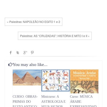
« Palestras: NAPOLEÃO NO EGITO 1 e 2
Palestras: AS “CRUZADAS”: HISTÓRIA E MITO I e II »
You may also like...
CURSO: OBRAS-
Minicurso: A
Curso: MÚSICA
PRIMAS DO
ASTROLOGIA E
ÁRABE:
EGITO ANTIGO:
SEUS SIGNOS
EXPRESSIVIDAD