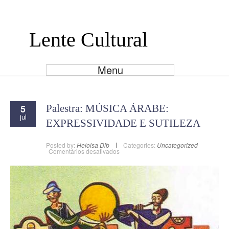
Lente Cultural
Menu
5
Palestra: MÚSICA ÁRABE:
jul
EXPRESSIVIDADE E SUTILEZA
Posted by:
Heloisa Dib
Categories:
Uncategorized
em
Comentários desativados
Palestra:
MÚSICA
ÁRABE:
EXPRESSIVIDADE
E
SUTILEZA