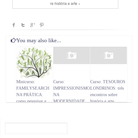
re história e arte »
You may also like...
Minicurso:
Curso:
Curso: TESOUROS
FAMILYSEARCH
IMPRESSIONISMO
LONDRINOS: três
NA PRÁTICA:
NA
encontros sobre
como pesquisar e
MODERNIDADE
história e arte
montar sua árvore
genealógica