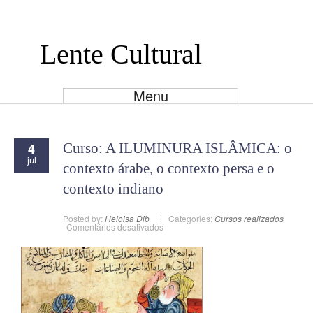
Lente Cultural
Menu
4
Curso: A ILUMINURA ISLÂMICA: o
jul
contexto árabe, o contexto persa e o
contexto indiano
Posted by:
Heloisa Dib
Categories:
Cursos realizados
em
Comentários desativados
Curso:
A
ILUMINURA
ISLÂMICA:
o
contexto
árabe,
o
contexto
persa